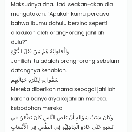
Maksudnya zina. Jadi seakan-akan dia
mengatakan: “Apakah kamu percaya
bahwa ibumu dahulu berzina seperti
dilakukan oleh orang-orang jahiliah
dulu?”
وَالْجَاهِلِيَّةُ هُمْ مَنْ قَبْلَ النُّبُوَّةِ
Jahiliah itu adalah orang-orang sebelum
datangnya kenabian.
سُمُّوا بِهِ لِكَثْرَةِ جَهَالَتِهِمْ
Mereka diberikan nama sebagai jahiliah
karena banyaknya kejahilan mereka,
kebodohan mereka.
وَكَانَ سَبَبُ سُؤَالِهِ أَنَّ بَعْضَ النَّاسِ كَانَ يَطْعَنُ فِي
نَسَبِهِ عَلَى عَادَةِ الْجَاهِلِيَّةِ فِي الطَّعْنِ فِي الْأَنْسَابِ