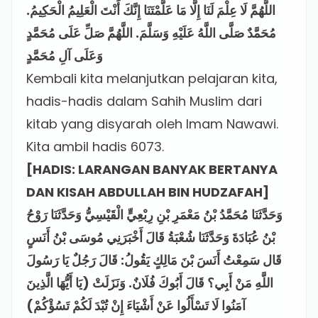
اللَّهُمَّ لَا عِلْمَ لَنَا إِلَّا مَا عَلَّمْتَنَا إِنَّكَ أَنْتَ الْعَلِيمُ الْحَكِيمُ.
مُحَمَّدٌ صَلَّى اللَّهُ عَلَيْهِ وَسَلَّمَ. اللَّهُمَّ صَلِّ عَلَى مُحَمَّدٍ
وَعَلَى آلِ مُحَمَّدٍ
Kembali kita melanjutkan pelajaran kita,
hadis-hadis dalam Sahih Muslim dari
kitab yang disyarah oleh Imam Nawawi.
Kita ambil hadis 6073.
[HADIS: LARANGAN BANYAK BERTANYA
DAN KISAH ABDULLAH BIN HUDZAFAH]
وَحَدَّثَنَا مُحَمَّدُ بْنُ مَعْمَرِ بْنِ رِبْعِيٍّ الْقَيْسِيُّ وَحَدَّثَنَا رَوْحُ
بْنُ عُبَادَةَ وَحَدَّثَنَا شُعْبَةُ قَالَ أَخْبَرَنِي مُوسَى بْنُ أَنَسٍ
قَال سَمِعْتُ أَنَسَ بْنَ مَالِكٍ يَقُولُ: قَالَ رَجُلٌ يَا رَسُولَ
اللَّهِ مَنْ أَبِي؟ قَالَ أَبُوكَ فُلَانٌ. وَنَزَلَتْ (يَا أَيُّهَا الَّذِينَ
آمَنُوا لَا تَسْأَلُوا عَنْ أَشْيَاءَ إِنْ تُبْدَ لَكُمْ تَسُؤْكُمْ)