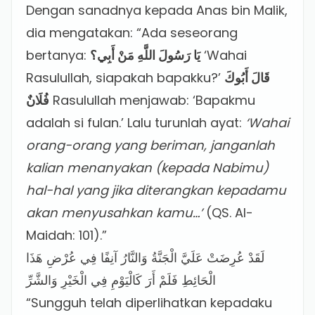
Dengan sanadnya kepada Anas bin Malik,
dia mengatakan: “Ada seseorang
bertanya:
يَا رَسُولَ اللَّهِ مَنْ أَبِي؟
‘Wahai
Rasulullah, siapakah bapakku?’
قَالَ أَبُوكَ
فُلَانٌ
Rasulullah menjawab: ‘Bapakmu
adalah si fulan.’ Lalu turunlah ayat:
‘Wahai
orang-orang yang beriman, janganlah
kalian menanyakan (kepada Nabimu)
hal-hal yang jika diterangkan kepadamu
akan menyusahkan kamu…’
(QS. Al-
Maidah: 101).”
لَقَدْ عُرِضَتْ عَلَيَّ الْجَنَّةُ وَالنَّارُ آنِفًا فِي عُرْضِ هَذَا
الْحَائِطِ فَلَمْ أَرَ كَالْيَوْمِ فِي الْخَيْرِ وَالشَّرِّ
“Sungguh telah diperlihatkan kepadaku