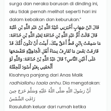
surga dan neraka barusan di dinding ini,
aku tidak pernah melihat seperti hari ini
dalam kebaikan dan keburukan.”
قَالَ ابْنُ شِهَابٍ أَخْبَرَنِي عُبَيْدُ اللَّهِ بْنُ عَبْدِ اللَّهِ بْنِ عُتْبَةَ
قَالَ قَالَتْ أُمُّ عَبْدِ اللَّهِ بْنِ حُذَافَةَ لِعَبْدِ اللَّهِ بْنِ حُذَافَةَ:
مَا سَمِعْتُ بِابْنٍ قَطُّ أَعَقَّ مِنْكَ، أَمِنْتَ أَنْ تَكُونَ أُمُّكَ قَدْ
قَارَفَتْ بَعْضَ مَا تُقَارِفُ نِسَاءُ أَهْلِ الْجَاهِلِيَّةِ فَتَفْضَحَهَا
عَلَى أَعْيُنِ النَّاسِ؟ قَالَ عَبْدُ اللَّهِ بْنُ حُذَافَةَ: وَاللَّهِ لَوْ
أَلْحَقَنِي بِعَبْدٍ أَسْوَدَ لَلَحِقْتُهُ
Kisahnya panjang dari Anas Malik
radhiallahu taala anhu
. Dia mengatakan:
أَنَّ رَسُولَ اللَّهِ صَلَّى اللَّهُ عَلَيْهِ وَسَلَّمَ خَرَجَ حِينَ
زَاغَتِ الشَّمْسُ
Rasulullah keluar dari rumah ketika