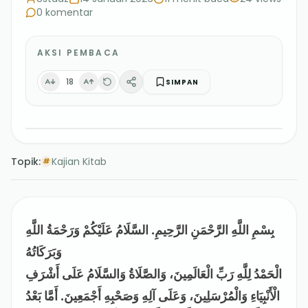
0
komentar
AKSI PEMBACA
18
SIMPAN
Topik:
Kajian Kitab
#
بِسْمِ اللَّهِ الرَّحْمَنِ الرَّحِيمِ. السَّلَامُ عَلَيْكُمْ وَرَحْمَةُ اللَّهِ
وَبَرَكَاتُهُ
الْحَمْدُ لِلَّهِ رَبِّ الْعَالَمِينَ، وَالصَّلَاةُ وَالسَّلَامُ عَلَى أَشْرَفِ
الْأَنْبِيَاءِ وَالْمُرْسَلِينَ، وَعَلَى آلِهِ وَصَحْبِهِ أَجْمَعِينَ. أَمَّا بَعْدُ