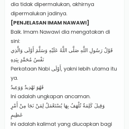
dia tidak dipermalukan, akhirnya
dipermalukan jadinya.
[PENJELASAN IMAM NAWAWI]
Baik. Imam Nawawi dia mengatakan di
sini:
قَوْلُ رَسُولِ اللَّهِ صَلَّى اللَّهُ عَلَيْهِ وَسَلَّمَ أَوْلَى وَالَّذِي
نَفْسُ مُحَمَّدٍ بِيَدِهِ
Perkataan Nabi أَوْلَى, yakni lebih utama itu
ya.
فَهُوَ تَهْدِيدٌ وَوَعِيدٌ
Ini adalah ungkapan ancaman.
وَقِيلَ كَلِمَةٌ تُلْهَفُ بِهَا يُسْتَعْمَلُ لِمَنْ نَجَا مِنْ أَمْرٍ
عَظِيمٍ
Ini adalah kalimat yang diucapkan bagi