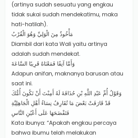
(artinya sudah sesuatu yang engkau
tidak sukai sudah mendekatimu, maka
hati-hatilah).
مَأْخُوذٌ مِنَ الْوَلِيِّ وَهُوَ الْقُرْبُ
Diambil dari kata Wali yaitu artinya
adalah sudah mendekat.
وَأَمَّا آنِفًا فَمَعْنَاهُ قَرِيبًا السَّاعَةَ
Adapun anifan, maknanya barusan atau
saat ini.
وَقَوْلُ أُمِّ عَبْدِ اللَّهِ بْنِ حُذَافَةَ لَهُ أَمِنْتَ أَنْ تَكُونَ أُمُّكَ
قَدْ قَارَفَتْ بَعْضَ مَا تُقَارِفُ نِسَاءُ أَهْلِ الْجَاهِلِيَّةِ
فَتَفْضَحَهَا عَلَى أَعْيُنِ النَّاسِ
Kata ibunya: “Apakah engkau percaya
bahwa ibumu telah melakukan