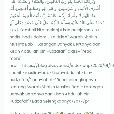
وَبَرَكَاتُهُ الْحَمْدُ لِلَّهِ رَبِّ الْعَالَمِينَ، وَالصَّلَاةُ وَالسَّلَامُ عَلَى
أَشْرَفِ الْأَنْبِيَاءِ وَالْمُرْسَلِينَ، وَعَلَى آلِهِ وَصَحْبِهِ أَجْمَعِينَ. أَمَّا
بَعْدُ اللَّهُمَّ لَا عِلْمَ لَنَا إِلَّا مَا عَلَّمْتَنَا إِنَّكَ أَنْتَ الْعَلِيمُ الْحَكِيمُ.
مُحَمَّدٌ صَلَّى اللَّهُ عَلَيْهِ وَسَلَّمَ. اللَّهُمَّ صَلِّ عَلَى مُحَمَّدٍ وَعَلَى آلِ
مُحَمَّدٍ Kembali kita melanjutkan pelajaran kita,
hadis-hadis dalam … <a title="Syarah Shahih
Muslim: Bab – Larangan Banyak Bertanya dan
Kisah Abdullah bin Hudzafah" class="read-
more"
href="https://blog.elvisyam.id/index.php/2026/01/1
shahih-muslim-bab-kisah-abdullah-bin-
hudzafah/" aria-label="Baca selengkapnya
tentang Syarah Shahih Muslim: Bab – Larangan
Banyak Bertanya dan Kisah Abdullah bin
Hudzafah">Baca Selengkapnya</a></p>
Ustadz
14 Januari 2026
11
menit baca
24
views