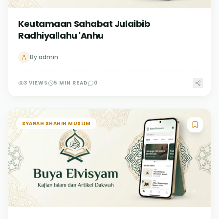
Keutamaan Sahabat Julaibib
Radhiyallahu 'Anhu
By
admin
3
VIEWS
5
MIN READ
0
SYARAH SHAHIH MUSLIM