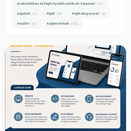
Al Mulakhos Al Fiqhi Syaikh Salih Al-Fawzan
(
29
)
Aqidah
Fiqih
Fiqih Muyassar
(
3
)
(
19
)
(
5
)
Hadits
Kajian Kitab
(
14
)
(
122
)