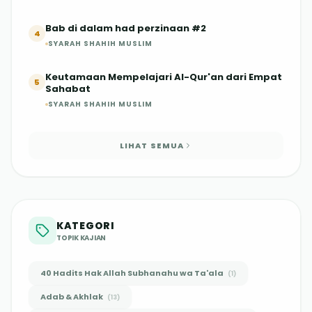
Bab di dalam had perzinaan #2
4
SYARAH SHAHIH MUSLIM
Keutamaan Mempelajari Al-Qur'an dari Empat
5
Sahabat
SYARAH SHAHIH MUSLIM
LIHAT SEMUA
KATEGORI
TOPIK KAJIAN
40 Hadits Hak Allah Subhanahu wa Ta'ala
(
1
)
Adab & Akhlak
(
13
)