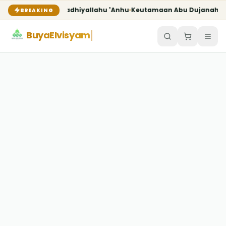
Julaibib Radhiyallahu 'Anhu
Keutamaan Abu Dujanah radhiyall
BREAKING
BuyaElvisyam
ADMIN
6 AGUSTUS 2026