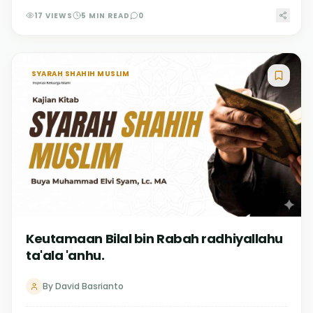
17
VIEWS
5
MIN READ
0
SYARAH SHAHIH MUSLIM
Keutamaan Bilal bin Rabah radhiyallahu
ta'ala 'anhu.
By
David Basrianto