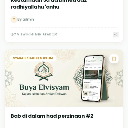
radhiyallahu 'anhu
By
admin
7
VIEWS
5
MIN READ
0
SYARAH SHAHIH MUSLIM
Bab di dalam had perzinaan #2