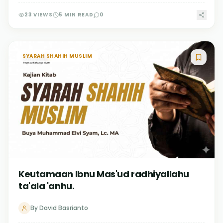
23
VIEWS
5
MIN READ
0
SYARAH SHAHIH MUSLIM
Keutamaan Ibnu Mas'ud radhiyallahu
ta'ala 'anhu.
By
David Basrianto