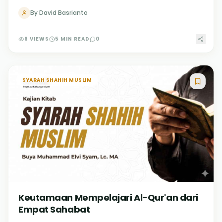
By
David Basrianto
6
VIEWS
5
MIN READ
0
SYARAH SHAHIH MUSLIM
Keutamaan Mempelajari Al-Qur'an dari
Empat Sahabat