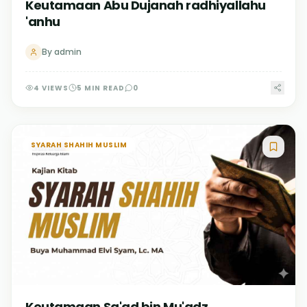
Keutamaan Abu Dujanah radhiyallahu
'anhu
By
admin
4
VIEWS
5
MIN READ
0
SYARAH SHAHIH MUSLIM
Keutamaan Sa'ad bin Mu'adz