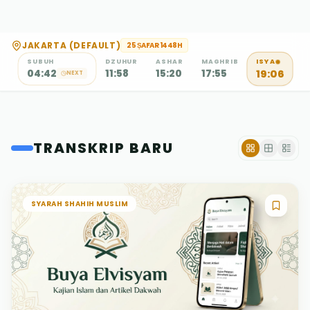
JAKARTA (DEFAULT)
25 ṢAFAR 1448H
ISYA
SUBUH
DZUHUR
ASHAR
MAGHRIB
19:06
04:42
11:58
15:20
17:55
NEXT
TRANSKRIP BARU
SYARAH SHAHIH MUSLIM