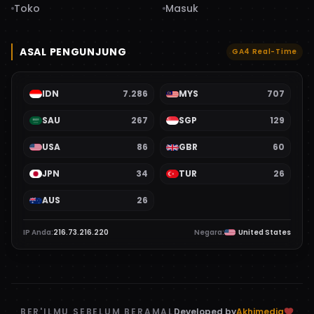
Toko
Masuk
ASAL PENGUNJUNG
GA4 Real-Time
IDN
7.286
MYS
707
SAU
267
SGP
129
USA
86
GBR
60
JPN
34
TUR
26
AUS
26
IP Anda:
216.73.216.220
Negara:
United States
BER'ILMU SEBELUM BERAMAL
Developed by
Akhimedia