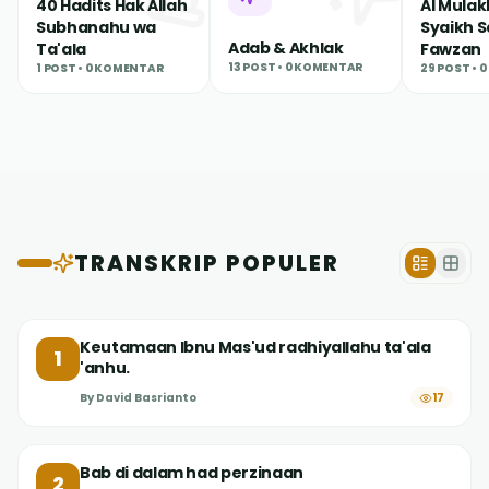
40 Hadits Hak Allah
Al Mulak
Subhanahu wa
Syaikh Sa
Adab & Akhlak
Ta'ala
Fawzan
13
POST •
0
KOMENTAR
1
POST •
0
KOMENTAR
29
POST •
0
TRANSKRIP POPULER
Keutamaan Ibnu Mas'ud radhiyallahu ta'ala
1
'anhu.
By
David Basrianto
17
Bab di dalam had perzinaan
2