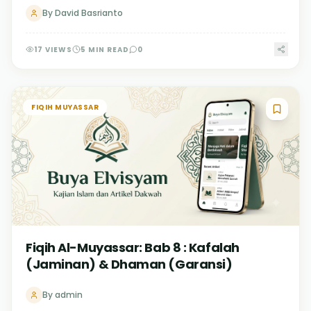
By
David Basrianto
17
VIEWS
5
MIN READ
0
FIQIH MUYASSAR
Fiqih Al-Muyassar: Bab 8 : Kafalah
(Jaminan) & Dhaman (Garansi)
By
admin