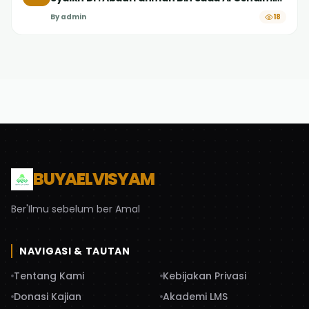
#6 Hakikat Iman dalam Akidah Ahlussunnah
By
admin
18
BUYAELVISYAM
Ber'Ilmu sebelum ber Amal
NAVIGASI & TAUTAN
Tentang Kami
Kebijakan Privasi
Donasi Kajian
Akademi LMS