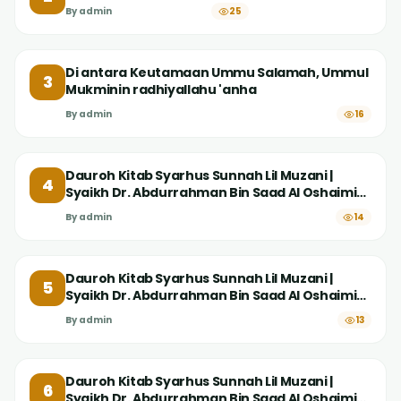
By
admin
25
Di antara Keutamaan Ummu Salamah, Ummul
3
Mukminin radhiyallahu 'anha
By
admin
16
Dauroh Kitab Syarhus Sunnah Lil Muzani |
4
Syaikh Dr. Abdurrahman Bin Saad Al Oshaimi
#14 Menahan Diri dari Mengkafirkan Ahli
By
admin
14
Kiblat
Dauroh Kitab Syarhus Sunnah Lil Muzani |
5
Syaikh Dr. Abdurrahman Bin Saad Al Oshaimi
#13 Urgensi Diskursus Ketaatan kepada
By
admin
13
Pemerintah
Dauroh Kitab Syarhus Sunnah Lil Muzani |
6
Syaikh Dr. Abdurrahman Bin Saad Al Oshaimi