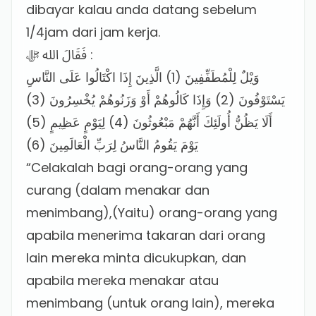
dibayar kalau anda datang sebelum
1/4jam dari jam kerja.
فَقَالَ الله ﷻ :
وَيْلٌ لِلْمُطَفِّفِينَ (1) الَّذِينَ إِذَا اكْتَالُوا عَلَى النَّاسِ
يَسْتَوْفُونَ (2) وَإِذَا كَالُوهُمْ أَوْ وَزَنُوهُمْ يُخْسِرُونَ (3)
أَلَا يَظُنُّ أُولَئِكَ أَنَّهُمْ مَبْعُوثُونَ (4) لِيَوْمٍ عَظِيمٍ (5)
يَوْمَ يَقُومُ النَّاسُ لِرَبِّ الْعَالَمِينَ (6)
“Celakalah bagi orang-orang yang
curang (dalam menakar dan
menimbang),(Yaitu) orang-orang yang
apabila menerima takaran dari orang
lain mereka minta dicukupkan, dan
apabila mereka menakar atau
menimbang (untuk orang lain), mereka