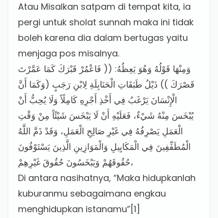
Atau Misalkan satpam di tempat kita, ia
pergi untuk sholat sunnah maka ini tidak
boleh karena dia dalam bertugas yaitu
menjaga pos misalnya.
وَمِنْهَا قَوْلُهُ وَهُوَ يَعِظُهُ: (( فَاعْمُرْ قَبْرَكَ كَمَا عَمَّرْتَ
قَصْرَكَ )) ذَيْلُ طَبَقَاتِ الْحَنَابِلَةِ لِابْنِ رَجَبٍ (وَكَمَا أَنَّ
الْإِنْسَانَ يَرْغَبُ فِي أَخْذِ أَجْرِهِ كَامِلًاً وَلَا يُحِبُّ أَنْ
يُبْخَسَ مِنْهُ شَيْءٌ، فَعَلَيْهِ أَنْ لَا يَبْخَسَ شَيْئًاً مِنْ وَقْتِ
الْعَمَلِ يَصْرِفُهُ فِي غَيْرِ صَالِحِ الْعَمَلِ، وَقَدْ ذَمَّ اللَّهُ
الْمُطَفِّفِينَ فِي الْمَكَايِيلِ وَالْمَوَازِينِ الَّذِينَ يَسْتَوْفُونَ
حُقُوقَهُمْ وَيَبْخَسُونَ حُقُوقَ غَيْرِهِمْ،
Di antara nasihatnya, “Maka hidupkanlah
kuburanmu sebagaimana engkau
menghidupkan istanamu”[1]