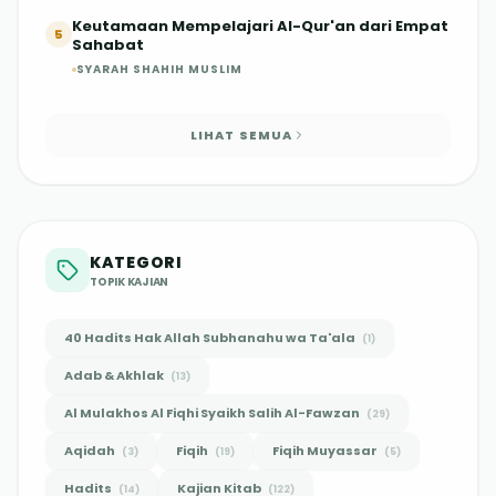
Keutamaan Mempelajari Al-Qur'an dari Empat
5
Sahabat
SYARAH SHAHIH MUSLIM
LIHAT SEMUA
KATEGORI
TOPIK KAJIAN
40 Hadits Hak Allah Subhanahu wa Ta'ala
(
1
)
Adab & Akhlak
(
13
)
Al Mulakhos Al Fiqhi Syaikh Salih Al-Fawzan
(
29
)
Aqidah
Fiqih
Fiqih Muyassar
(
3
)
(
19
)
(
5
)
Hadits
Kajian Kitab
(
14
)
(
122
)