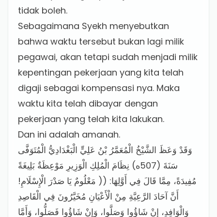
tidak boleh.
Sebagaimana Syekh menyebutkan
bahwa waktu tersebut bukan lagi milik
pegawai, akan tetapi sudah menjadi milik
kepentingan pekerjaan yang kita telah
digaji sebagai kompensasi nya. Maka
waktu kita telah dibayar dengan
pekerjaan yang telah kita lakukan.
Dan ini adalah amanah.
وَقَدْ وَعَظَ الشَّيْخُ الْمُعَمَّرُ بْنُ عَلِيٍّ الْبَغْدَادِيُّ الْمُتَوَفَّى
سَنَةَ (507ه) نِظَامَ الْمُلِكِ الْوَزِيرِ مَوْعِظَةٌ بَلِيغَةً
مُفِيدَةً، مِمَّا قَالَ فِي أَوَّلِهَا: (( مَعْلُومٌ يَا صَدْرَ الْإِسْلَامِ!
أَنَّ آحَادَ الرَّعِيَّةِ مِنْ الْأَعْيَانِ مُخَيَّرُونَ فِي الْقَاصِدِ
وَالْوَافِدِ، إِنْ شَاؤُوا وَصَلَّوا، وَإِنْ شَاؤُوا فَصَلُّوا، وَأَمَّا