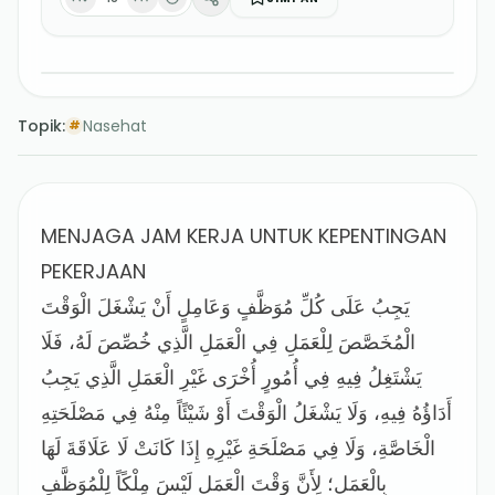
Topik:
Nasehat
#
MENJAGA JAM KERJA UNTUK KEPENTINGAN
PEKERJAAN
يَجِبُ عَلَى كُلِّ مُوَظَّفٍ وَعَامِلٍ أَنْ يَشْغَلَ الْوَقْتَ
الْمُخَصَّصَ لِلْعَمَلِ فِي الْعَمَلِ الَّذِي خُصِّصَ لَهُ، فَلَا
يَشْتَغِلُ فِيهِ فِي أُمُورٍ أُخْرَى غَيْرِ الْعَمَلِ الَّذِي يَجِبُ
أَدَاؤُهُ فِيهِ، وَلَا يَشْغَلُ الْوَقْتَ أَوْ شَيْئًاً مِنْهُ فِي مَصْلَحَتِهِ
الْخَاصَّةِ، وَلَا فِي مَصْلَحَةِ غَيْرِهِ إِذَا كَانَتْ لَا عَلَاقَةَ لَهَا
بِالْعَمَلِ؛ لِأَنَّ وَقْتَ الْعَمَلِ لَيْسَ مِلْكًاً لِلْمُوَظَّفِ