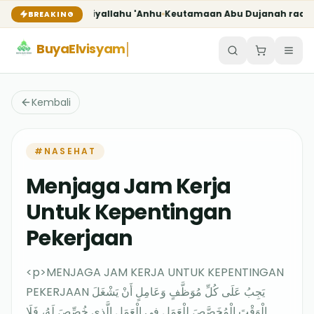
dhiyallahu 'Anhu
Keutamaan Abu Dujanah radhiyallahu 'anhu
K
BREAKING
BuyaElvisyam
Kembali
#
NASEHAT
Menjaga Jam Kerja
Untuk Kepentingan
Pekerjaan
<p>MENJAGA JAM KERJA UNTUK KEPENTINGAN
PEKERJAAN يَجِبُ عَلَى كُلِّ مُوَظَّفٍ وَعَامِلٍ أَنْ يَشْغَلَ
الْوَقْتَ الْمُخَصَّصَ لِلْعَمَلِ فِي الْعَمَلِ الَّذِي خُصِّصَ لَهُ، فَلَا