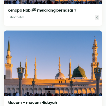
Kenapa Nabi ﷺ melarang bernazar ?
Ustadz
•
8
Macam – macam Hidayah