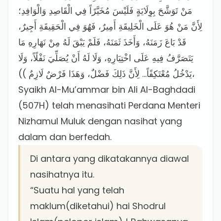
مَنْ تَوَشَّحَ بِوِلَايَةٍ فَلَيْسَ مُخَيَّرًاً فِي الْقَاصِدِ وَالْوَافِدِ؛
لِأَنَّ مَنْ هُوَ عَلَى الْخَلِيقَةِ أَمِيرٌ، فَهُوَ فِي الْحَقِيقَةِ أَجِيرٌ،
قَدْ بَاعَ زَمَنَهُ، وَأَخَذَ ثَمَنَهُ، فَلَمْ يَبْقَ لَهُ مِنْ نَهَارِهِ مَا
يَتَصَرَّفُ فِيهِ عَلَى اخْتِيَارِهِ، وَلَا لَهُ أَنْ يُصَلِّيَ نَفْلًاً، وَلَا
يَدْخُلُ مُعْتَكِفًاً… لِأَنَّ ذَلِكَ فَضْلٌ، وَهَذَا فَرْضٌ لَازِمٌ ))،
Syaikh Al-Mu’ammar bin Ali Al-Baghdadi
(507H) telah menasihati Perdana Menteri
Nizhamul Muluk dengan nasihat yang
dalam dan berfedah.
Di antara yang dikatakannya diawal
nasihatnya itu.
“Suatu hal yang telah
maklum(diketahui) hai Shodrul