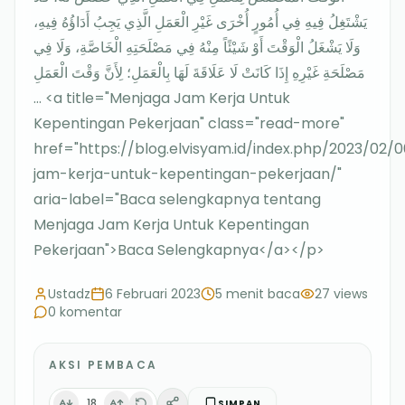
يَشْتَغِلُ فِيهِ فِي أُمُورٍ أُخْرَى غَيْرِ الْعَمَلِ الَّذِي يَجِبُ أَدَاؤُهُ فِيهِ،
وَلَا يَشْغَلُ الْوَقْتَ أَوْ شَيْئًاً مِنْهُ فِي مَصْلَحَتِهِ الْخَاصَّةِ، وَلَا فِي
مَصْلَحَةِ غَيْرِهِ إِذَا كَانَتْ لَا عَلَاقَةَ لَهَا بِالْعَمَلِ؛ لِأَنَّ وَقْتَ الْعَمَلِ
… <a title="Menjaga Jam Kerja Untuk
Kepentingan Pekerjaan" class="read-more"
href="https://blog.elvisyam.id/index.php/2023/02
jam-kerja-untuk-kepentingan-pekerjaan/"
aria-label="Baca selengkapnya tentang
Menjaga Jam Kerja Untuk Kepentingan
Pekerjaan">Baca Selengkapnya</a></p>
Ustadz
6 Februari 2023
5
menit baca
27
views
0
komentar
AKSI PEMBACA
18
SIMPAN